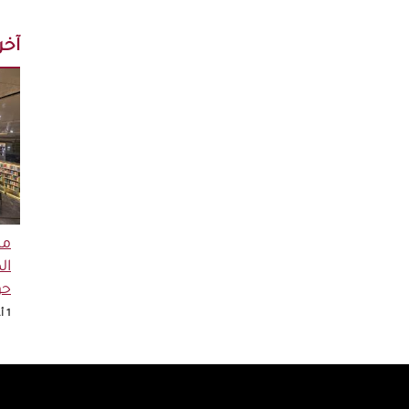
آخر 
مك
ال
حو
1 أغسطس 2026