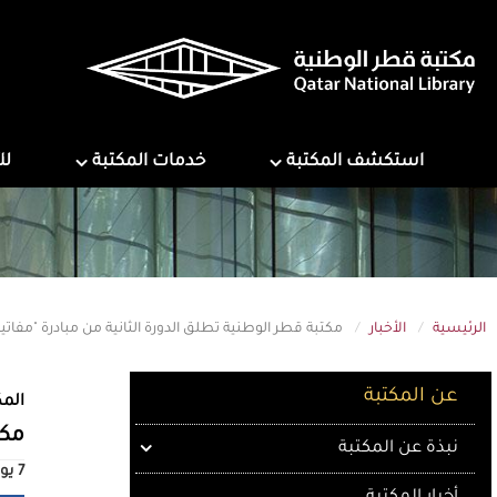
تجاوز
إلى
المحتوى
الرئيسي
ns
Services
Explore Library
استكشف المكتبة
خدمات المكتبة
لل
الرئيسية
الأخبار
مكتبة قطر الوطنية تطلق الدورة الثانية من مبادرة "مفا
About QNL
عن المكتبة
المك
مكت
نبذة عن المكتبة
7 يونيو 2026