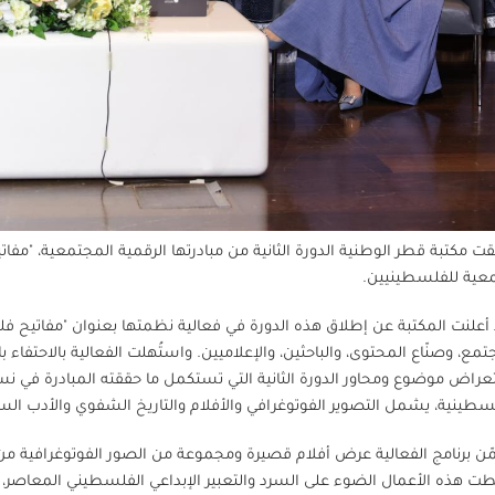
ت مكتبة قطر الوطنية الدورة الثانية من مبادرتها الرقمية المجتمعية، "مفات
عية للفلسطينيين.
أعلنت المكتبة عن إطلاق هذه الدورة في فعالية نظمتها بعنوان "مفاتيح ف
تمع، وصنّاع المحتوى، والباحثين، والإعلاميين. واستُهلت الفعالية بالاحتفاء ب
راض موضوع ومحاور الدورة الثانية التي تستكمل ما حققته المبادرة في نسخت
سطينية، يشمل التصوير الفوتوغرافي والأفلام والتاريخ الشفوي والأدب ا
ن برنامج الفعالية عرض أفلام قصيرة ومجموعة من الصور الفوتوغرافية من
 هذه الأعمال الضوء على السرد والتعبير الإبداعي الفلسطيني المعاصر