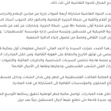
ح المجال للندوة النقاشية التي تلت ذلك.
 الندوة النقاشية مشاركة أربعة أصوات بارزة من ميادين الإعلام والدراسا
ج أفلام وثائقية في شبكة الجزيرة الإعلامية، والدكتور خالد الحروب، أستاذ
بوسلام، منتجة أولى بمنصة +AJ عربي، شبكة الجزيرة. وشاركت
بية الأمريكية في فلسطين ورئيسة مجلس إدارة مؤسسة "فلسطينيات". 
 الإرث الثقافي وفصلاً من فصول إحياء الذاكرة الجمعية.
هذا الصدد، صرّحت السيدة رنا أحمد العاني، أخصائي معلومات أول بمكتبة قط
صي في توثيق التاريخ والحفاظ على الهوية الثقافية. ومن خلال المبادرات
ر منصة هادفة تحتضن السرديات الشخصية، والذكريات العائلية، والأصوات الت
راث الغني للشعب الفلسطيني، وحمايتها ونقلها إلى الأجيال القادمة".
 المكتبة العائلات الفلسطينية في قطر، وفي بلدان الشتات، وداخل فلسطين 
اع المحتوى، والمؤسسات الثقافية إلى المشاركة في هذه المبادرة.
لال هذه المبادرات، تواصل مكتبة قطر الوطنية تحقيق رسالتها الأوسع الم
د عديدة قادمة حتى تطلع عليها أجيال المستقبل جيلًا بعد جيل.