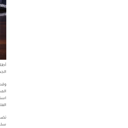
أطلق
الجم
وقد 
المج
استع
الفل
تضمّ
سلطت