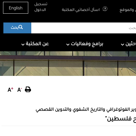
تسجيل
English
والموقع
اسأل أخصائيي المكتبة
الدخول
بحث
About QNL
Programs & Events
For Research
احثين
برامج وفعاليات
عن المكتبة
+
-
A
A
صوير الفوتوغرافي والتاريخ الشفوي والتدوين القصصي
تيح فلسطين"