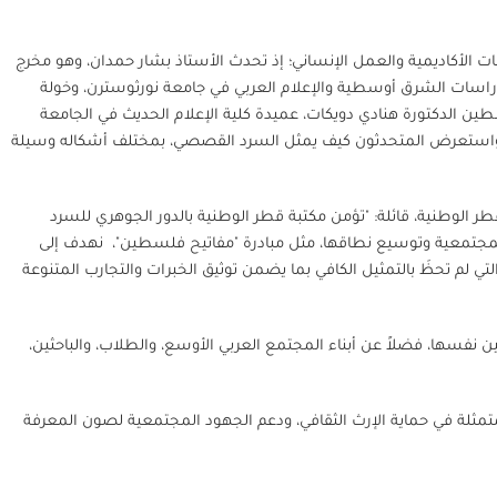
ت الأكاديمية والعمل الإنساني؛ إذ تحدث الأستاذ بشار حمدان، وهو مخرج
 الدراسات الشرق أوسطية والإعلام العربي في جامعة نورثوسترن، وخولة
 عن بُعد من فلسطين الدكتورة هنادي دويكات، عميدة كلية الإعلام الحديث في الجامعة
واستعرض المتحدثون كيف يمثل السرد القصصي، بمختلف أشكاله وسيلة
ر الوطنية، قائلة: "تؤمن مكتبة قطر الوطنية بالدور الجوهري للسرد
 المجتمعية وتوسيع نطاقها، مثل مبادرة "مفاتيح فلسطين"، نهدف إلى
ي لم تحظَ بالتمثيل الكافي بما يضمن توثيق الخبرات والتجارب المتنوعة
نفسها، فضلاً عن أبناء المجتمع العربي الأوسع، والطلاب، والباحثين،
تمثلة في حماية الإرث الثقافي، ودعم الجهود المجتمعية لصون المعرفة