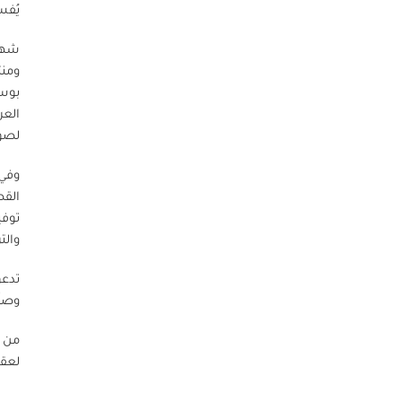
يُفس
شهدت
ومنت
العر
لصون
وفي 
القص
توفي
والت
تدعو
وصنّ
من خ
لعقو