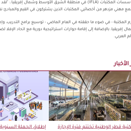
ومؤسسات المكتبات (IFLA) في منطقة الشرق الأوسط وشمال إفريق
ع مهني مزدهر من أخصائيي المكتبات الذين يشتركون في القيم والمبادئ ن
م المكتبة - في ضوء ما حققته في العام الماضي - توسيع برامج التدريب، 
ل إفريقيا، بالإضافة إلى إقامة حوارات استراتيجية دورية مع اتحاد الإفلا ل
لم العربي.
الأخبار
تبة قطر الوطنية تختتم فترة الإجازة
إطلاق الحملة السنوية