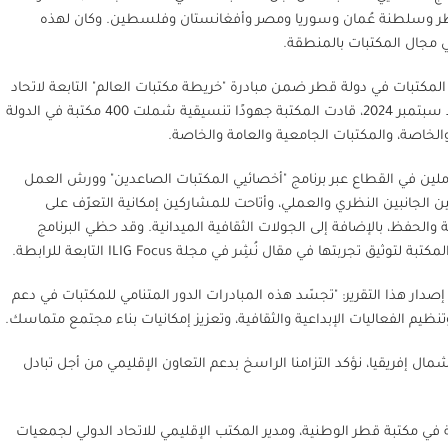
لخبراء من قطر وسلطنة عُمان وسوريا ومصر وأفغانستان وفلسطين. وكان لهذه
ي مجال المكتبات بالمنطقة.
ت المكتبات في دولة قطر ضمن مبادرة "خريطة مكتبات العالم" التابعة لاتحاد
الإفلا، وهي مبادرة عالمية تسعى إلى إبراز دور المكتبات وتأثيرها حول العالم. ومنذ سبتمبر 2024، قادت المكتبة جهودًا تنسيقية شملت 400 مكتبة في الدولة
العاملين في القطاع عبر برنامج "أخصائيي المكتبات الصاعدين" وورش العمل
لجانبين النظري والعملي، وأتاحت للمشاركين إمكانية التعرّف على
ة والحفظ، بالإضافة إلى الجولات الثقافية الميدانية. وقد حظي البرنامج
ها في مقال نُشِر في مجلة ILIG Focus التابعة للرابطة.
دار هذا التقرير: "تجسّد هذه المبادرات الدور المتنامي للمكتبات في دعم
يم الفعاليات الإبداعية والثقافية، وتعزيز إمكانيات بناء مجتمع متماسك.
ال إفريقيا، نؤكد التزامنا الراسخ بدعم التعاون الإقليمي من أجل تبادل
ة في مكتبة قطر الوطنية، ومدير المكتب الإقليمي للاتحاد الدولي لجمعيات