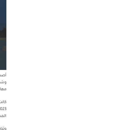
وشما
مهار
كانت
المس