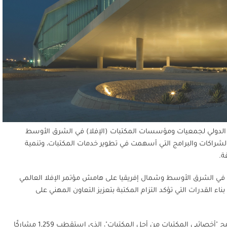
وي لعام 2024 للمكتب الإقليمي للاتحاد الدولي لجمعيات ومؤسسات المكتبات (الإفلا) في الشرق الأوسط
ات والشراكات والبرامج التي أسهمت في تطوير خدمات المكتبات، وتنمية
ة.
لا في الشرق الأوسط وشمال إفريقيا على هامش مؤتمر الإفلا العالمي
 2024 مصحوبًا بسلسلة من ورش بناء القدرات التي تؤكد التزام المكتبة بتعزيز التعاون المهني على
وتناول التقرير السنوي عددًا من الإنجازات البارزة في العام الأول منها إطلاق برنامج "أخصائيي المكتبات من أجل المكتبات"، الذي استقطب 1,259 مشاركًا