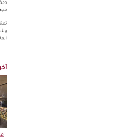
مجتم
تعتز
وشما
العا
آخر 
مك