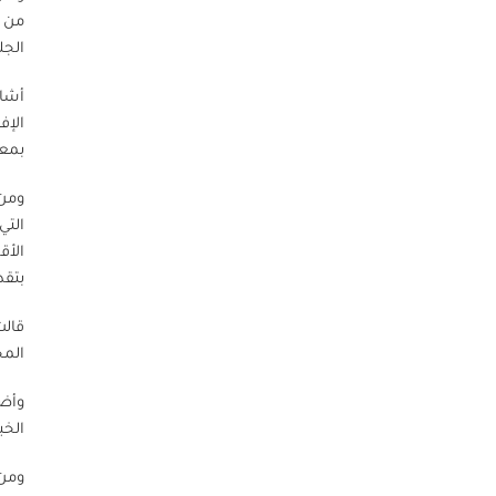
الجل
أشار
بمعدل استجابة بلغ .7
ومن 
التي
الأق
بتقدي
قالت
المج
وأضا
الخب
ومن 