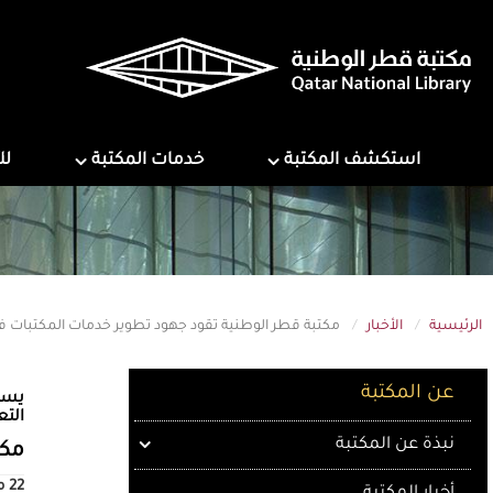
تجاوز
إلى
المحتوى
الرئيسي
ns
Services
Explore Library
استكشف المكتبة
خدمات المكتبة
لل
الرئيسية
الأخبار
مكتبة قطر الوطنية تقود جهود تطوير خدمات المكتبات في
About QNL
عن المكتبة
التع
نبذة عن المكتبة
مكت
22 مايو 2025