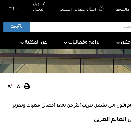
تسجيل
English
والموقع
اسأل أخصائيي المكتبة
الدخول
بحث
About QNL
Programs & Events
For Research
احثين
برامج وفعاليات
عن المكتبة
+
-
A
A
يسلط التقرير السنوي الأول لمكتب الإفلا الإقليمي الضوء على إنجازات العام الأول التي تشمل تدريب أكثر من 1200 أخصائي مكتبات وتعزيز
العالم العربي