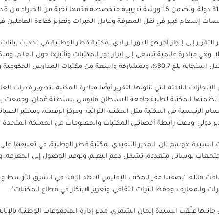
من 31 دولة، وتضمن 16 ورشة تدريبية متخصصة قدّمها نخبة من ا
سات إسهام كبير في نقل المعرفة وتبادل الخبرات وتعزيز كفاءة العاملين ف
 التقرير إلى إنجاز آخر هو الدور الريادي لمكتبة قطر الوطنية في تحديث بيانا
80%، وبمشاركة واسعة من مكتبات المدارس الحكومية والخاصة، والمكتبات الجامعية والعامة والخاصة.
الإنجازات اللافتة التي تناولها التقرير أيضًا مبادرة المكتبة لتطوير قدرات 
 نظمتها المكتبة لطلبة جامعة السلطان قابوس بسلطنة عُمان، وجمعت بين ا
سام الرئيسية في المكتبة مثل المكتبة التراثية، ومركز الرقمنة، ومختبر الصيان
ر دولي، ودعت رابطة أخصائيي المكتبات والمعلومات في المملكة المتحدة المكتبة لتوثيق تجربت
 السيدة هوسم تان، المدير التنفيذي لمكتبة قطر الوطنية، في تعليقها على إص
تمعات بوسائل متعددة، تشمل دعم التعلم، وتوفير الوصول إلى المعرفة، وتنظ
فت قائلة: "بصفتنا مقر المكتب الإقليمي لاتحاد الإفلا في الشرق الأوسط وشم
رات والمعارف، وحفظ التراث الثقافي، وتعزيز الابتكار في قطاع المكتبات".
جانبها علّقت السيدة إيمان الشمري، مدير إدارة المجموعات الوطنية بالإناب