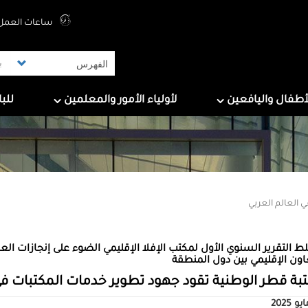
Top Menu
ساعات العمل 
ers
For Parents & Educators
For Children And Tee
أطفال واليافعين
لأولياء الأمور والمعلمين
للب
 العالم العربي
اون الإقليمي بين دول المنطقة
بة قطر الوطنية تقود جهود تطوير خدمات المكتبات في 