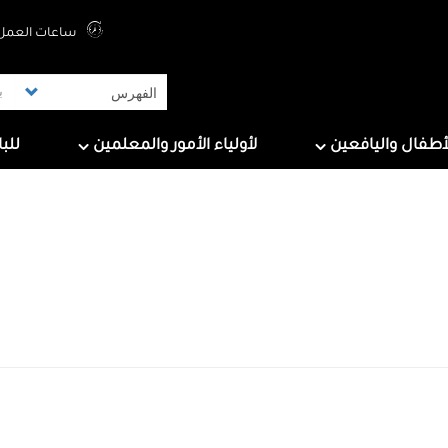
Top Menu
ساعات العمل 
ers
For Parents & Educators
For Children And Tee
أطفال واليافعين
لأولياء الأمور والمعلمين
للب