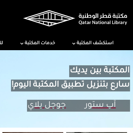
تجاوز
إلى
المحتوى
الرئيسي
ns
Services
Explore Library
استكشف المكتبة
خدمات المكتبة
لل
المكتبة بين يديك
سارع بتنزيل تطبيق المكتبة اليوم!
آب ستور
جوجل بلاي