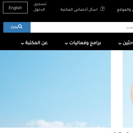
تسجيل
English
والموقع
اسأل أخصائيي المكتبة
الدخول
بحث
About QNL
Programs & Events
For Research
احثين
برامج وفعاليات
عن المكتبة