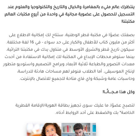
ينتظرك عالم مليء بالمغامرة والخيال والتاريخ والتكنولوجيا والعلوم عند
التسجيل للحصول على عضوية مجانية في واحدة من أروع مكتبات العالم:
مكتبتنا!
بصفتك عضوًا في مكتبة قطر الوطنية، ستتاح لك إمكانية الاطلاع على
أكثر من مليون كتاب للأطفال والكبار على حد سواء - في 16 لغة مختلفة.
سيكون تاريخ قطر والشرق الأوسط في متناول يدك في مكتبتنا التراثية،
بينما ستوفر محطات الإبداع في المكتبة لك إمكانية الاستفادة من أحدث
معدات التصوير والطباعة ثلاثية الأبعاد وبرامج التصميم واستوديو متطور
لإنتاج الموسيقى. أما الطلاب فنوفر لهم مساحات هادئة للدراسة،
وحاسبات عامة وشبكة واي فاي متاحة للجميع للاتصال بالإنترنت.
وكل هذا مــجــــانًـــا!
لتصبح عضوًا، ما عليك سوى تجهيز بطاقة الهوية/الإقامة القطرية
الخاصة* بك والضغط على أحد الروابط أدناه.