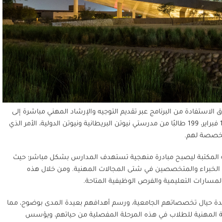
استفادة من البرنامج عبر تقديم التوجيه والإرشاد المهني مباشرة إلى
الطلاب في المدراس. وقد حضر الجلسات التجريبية الأولى، التي أقيمت في 9 و11 فبراير، 199 طالبًا من مدرستي نيوتن البريطانية ونيوتن الدولية، الأمر الذي
 مخصصة لهم.
ه المكتبة ليصبح مبادرة منهجية تستهدف المدارس بشكل مباشر؛ حيث
 الخبراء والمتخصصين في شتى المجالات المهنية. ومن خلال هذه
 المسارات التعليمية والفرص الوظيفية المتاحة.
يدة حيال تخصصاتهم الجامعية، ورسم أهدافهم بعيدة المدى بوضوح، مما
زية المهنية للطلاب في هذه المرحلة المفصلية من حياتهم، ويؤسس