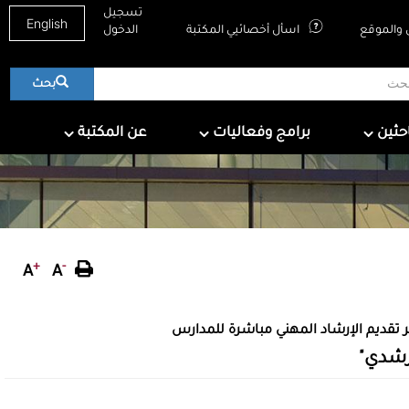
تسجيل
English
والموقع
اسأل أخصائيي المكتبة
الدخول
بحث
About QNL
Programs & Events
For Research
احثين
برامج وفعاليات
عن المكتبة
+
-
A
A
 تقديم الإرشاد المهني مباشرة للمدارس
رشدي"