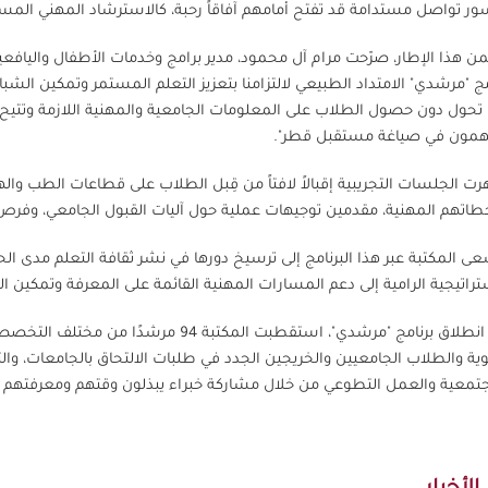
ر تواصل مستدامة قد تفتح أمامهم آفاقاً رحبة، كالاسترشاد المهني المستم
 هذا الإطار، صرّحت مرام آل محمود، مدير برامج وخدمات الأطفال والياف
مج "مرشدي" الامتداد الطبيعي لالتزامنا بتعزيز التعلم المستمر وتمكين الشب
 تحول دون حصول الطلاب على المعلومات الجامعية والمهنية اللازمة وتتي
مون في صياغة مستقبل قطر".
ت الجلسات التجريبية إقبالاً لافتاً من قِبل الطلاب على قطاعات الطب وال
اتهم المهنية، مقدمين توجيهات عملية حول آليات القبول الجامعي، وفر
ى المكتبة عبر هذا البرنامج إلى ترسيخ دورها في نشر ثقافة التعلم مدى الح
تراتيجية الرامية إلى دعم المسارات المهنية القائمة على المعرفة وتمكين الشب
نوية والطلاب الجامعيين والخريجين الجدد في طلبات الالتحاق بالجامعات، وا
تمعية والعمل التطوعي من خلال مشاركة خبراء يبذلون وقتهم ومعرفتهم بس