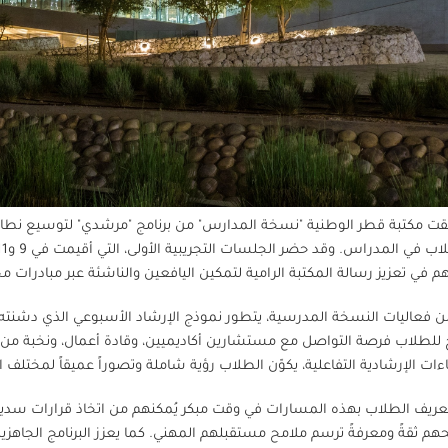
ت مكتبة قطر الوطنية "نسخة المدارس" من برنامج "مرشدي" لتوسيع نطاق ال
 في تعزيز رسالة المكتبة الرامية لتمكين اليافعين والناشئة عبر مبادرات
فعاليات النسخة المدرسية، يتطور نموذج الإرشاد الأسبوعي الذي دشنت
 للطلاب فرصة التواصل مع مستشارين أكاديميين، وقادة أعمال، ونخبة من
اءات الإرشادية التفاعلية، يكوّن الطلاب رؤية شاملة وتصوراً عميقاً لمختلف
تعريف الطلاب بهذه المسارات في وقت مبكر يُمكنهم من اتخاذ قرارات سد
هم ثقةً ومعرفةً ترسم ملامح مستقبلهم المهني. كما يعزز البرنامج الجاه