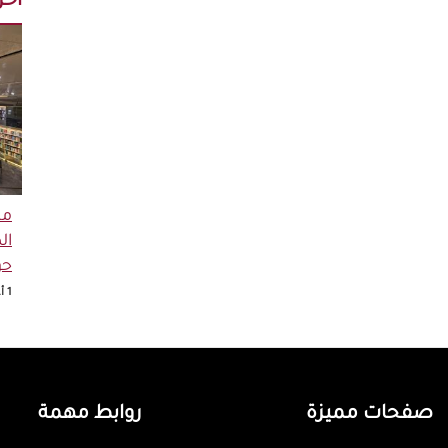
آخر 
مك
ال
حو
1 أغسطس 2026
صفحات مميزة
روابط مهمة