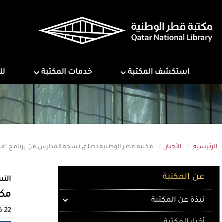
تجاوز
إلى
المحتوى
الرئيسي
ns
Services
Explore Library
استكشف المكتبة
خدمات المكتبة
لل
الرئيسية
الأخبار
مكتبة قطر الوطنية تطلق نسخة المدارس من برنامج "م
About QNL
عن المكتبة
النس
مكت
نبذة عن المكتبة
22 فبراير 2026