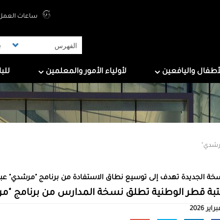
Top Menu
ساعات العمل 
ers
For Parents & Educators
For Children And Tee
أطفال واليافعين
لأولياء الأمور والمعلمين
للب
رشدي"
خة الجديدة تهدف إلى توسيع نطاق الاستفادة من برنامج "مرشدي" عبر
بة قطر الوطنية تطلق نسخة المدارس من برنامج "م