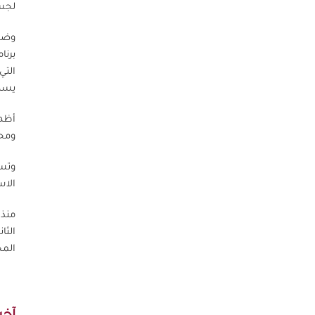
لجسو
وضمن
برنا
التي
يسه
أظهر
ومحط
وتسع
الاس
الثا
المج