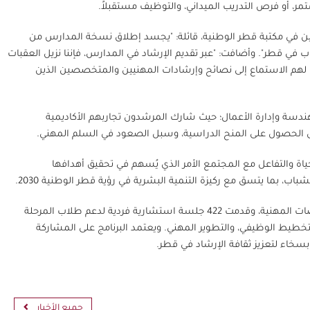
ر، أو فرص التدريب الميداني، والتوظيف مستقبلاً.
عين في مكتبة قطر الوطنية، قائلة: "يجسد إطلاق نسخة المدارس من
اب في قطر". وأضافت: "عبر تقديم الإرشاد في المدارس، فإننا نزيل العقبات
ح لهم الاستماع إلى نصائح وإرشادات المهنيين والمتخصصين الذين
هندسة وإدارة الأعمال؛ حيث شارك المرشدون تجاربهم الأكاديمية
ص الحصول على المنح الدراسية، وسبل الصعود في السلم المهني.
ياة والتفاعل مع المجتمع الأمر الذي يُسهم في تحقيق أهدافها
اب، بما يتسق مع ركيزة التنمية البشرية في رؤية قطر الوطنية 2030.
منذ انطلاق برنامج "مرشدي"، استقطبت المكتبة 94 مرشدًا من مختلف التخصصات المهنية، وقدمت 422 جلسة استشارية فردية لدعم طلاب المرحلة
لتخطيط الوظيفي، والتطوير المهني. ويعتمد البرنامج على المشاركة
خاء لتعزيز ثقافة الإرشاد في قطر.
جميع الأخبار