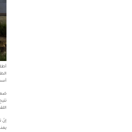
أطلق
أسهم
ضمن 
تتيح
اللق
إنّ 
يمنح