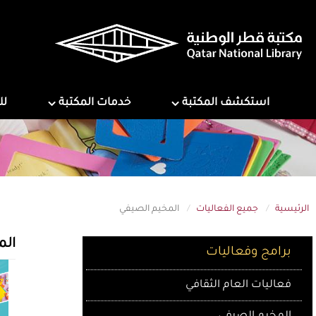
تجاوز
إلى
المحتوى
الرئيسي
ns
Services
Explore Library
استكشف المكتبة
خدمات المكتبة
لل
الرئيسية
جميع الفعاليات
المخيم الصيفي
Programs & Events
الم
برامج وفعاليات
فعاليات العام الثقافي