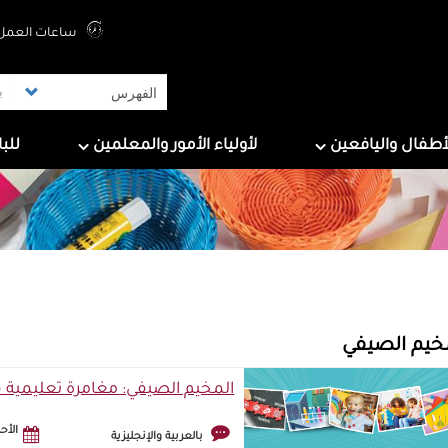
Top Menu
ساعات العمل 
ers
For Parents & Educators
For Children And Tee
أطفال واليافعين
لأولياء الأمور والمعلمين
للب
خيم الصيفي
المخيم الصيفي: مغامرة تعليمية ف
الأحد, 2 أغسط
بالعربية والإنجليزية