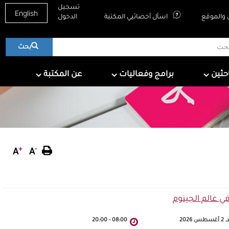
تسجيل
English
والموقع
اسأل أخصائيي المكتبة
الدخول
بحث
About QNL
Programs & Events
For Research
احثين
برامج وفعاليات
عن المكتبة
+
-
A
A
ي عالم الجينوم
س 2026
08:00
-
20:00