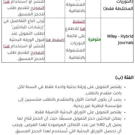
(الدوريات
للنشر، أو استخدام
هذا
المشمولة
النموذج
لتقديم طلب
المختلطة فقط)
بالاتفاقية
للحجز المسبق.
يُرجى اتباع التفاصيل في
اضغط
"إرشادات للباحثين"
هنا
للاطلاع
لطلب التمويل عند
على قائمة
Wiley - Hybrid
متوفرة
اضغط هنا
قبول الورقة البحثية
Journals
الدوريات
للنشر، أو استخدام
هذا
المشمولة
النموذج
لتقديم طلب
بالاتفاقية
للحجز المسبق.
الفئة (ب)
يقتصر التمويل على ورقة بحثية واحدة فقط في السنة لكل
باحث متقدم بالطلب.
يجب أن يكون الباحث الأول والمتقدم بالطلب منتسبين إلى
مؤسسة قطرية غير ربحية.
يقتصر التمويل على الأوراق البحثية الأصيلة فقط.
يمكن للباحثين حجز التمويل مسبقًا، حيث أن الحجز مُتاح لما
يصل إلى 80% من عدد الأماكن المرصودة لهذا الغرض. ويجب
أن تحصل الأوراق البحثية التي تُستخدم لهذا الحجز المسبق