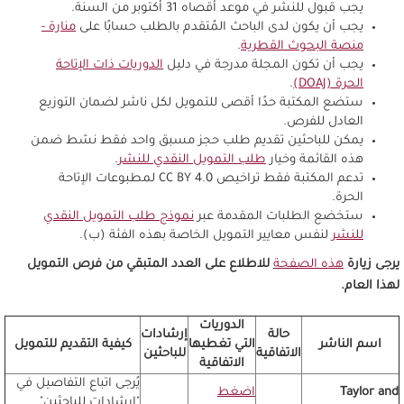
يجب قبول للنشر في موعد أقصاه 31 أكتوبر من السنة.
يجب أن يكون لدى الباحث المُتقدم بالطلب حسابًا على
منارة -
منصة البحوث القطرية
.
يجب أن تكون المجلة مدرجة في دليل
الدوريات ذات الإتاحة
الحرة (DOAJ)
.
ستضع المكتبة حدًا أقصى للتمويل لكل ناشر لضمان التوزيع
العادل للفرص.
يمكن للباحثين تقديم طلب حجز مسبق واحد فقط نشط ضمن
هذه القائمة وخيار
طلب التمويل النقدي للنشر
.
تدعم المكتبة فقط تراخيص CC BY 4.0 لمطبوعات الإتاحة
الحرة.
ستخضع الطلبات المقدمة عبر
نموذج طلب التمويل النقدي
للنشر
لنفس معايير التمويل الخاصة بهذه الفئة (ب).
يرجى زيارة
هذه الصفحة
للاطلاع على العدد المتبقي من فرص التمويل
لهذا العام.
الدوريات
حالة
إرشادات
اسم الناشر
التي تغطيها
كيفية التقديم للتمويل
الاتفاقية
للباحثين
الاتفاقية
يُرجى اتباع التفاصيل في
Taylor and
اضغط
"إرشادات للباحثين"