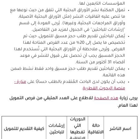
المؤسسات التابعين لها.
تموّل المكتبة نشر الأوراق البحثية التي تتفق من حيث نوعها مع
ما تنص عليه اتفاقيات النشر (مثل الأوراق البحثية الأصيلة،
وأوراق المراجعات البحثية، وغيرها). يُرجى العودة إلى قسم
"إرشادات للباحثين" في الجدول لمزيد من التفاصيل.
يُمكن للباحثين تقديم طلب حجز مسبق للتمويل، حيث تم
تخصيص ما يصل إلى 20% من عدد الفرص المتاحة لهذا
الغرض. ويُرجى ملاحظة أن الأوراق البحثية التي تُستخدم لهذا
الحجز المسبق يجب أن تحصل على قبول للنشر في موعد
أقصاه 31 أكتوبر من السنة.
يمكن للباحثين تقديم طلب حجز مسبق واحد فقط نشط ضمن
هذه القائمة.
يجب أن يكون لدى الباحث المُتقدم بالطلب حسابًا على
منارة -
منصة البحوث القطرية
.
يرجى زيارة
هذه الصفحة
للاطلاع على العدد المتبقي من فرص التمويل
لهذا العام.
الدوريات
حالة
التي
إرشادات
اسم الناشر
كيفية التقديم للتمويل
الاتفاقية
تغطيها
للباحثين