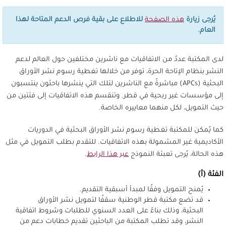
يُرجى زيارة
هذه الصفحة
للاطلاع على بقية فرص الدعم المتاحة لهذا
العام.
لدى المكتبة عددٌ من الاتفاقيات مع ناشرين مختلفين حول العالم لدعم
النشر بنظام الإتاحة الحرة، توفر من خلالها تغطية رسوم نشر الأوراق
البحثية (APCs) مباشرةً مع الناشرين لتلك التي ينشرها باحثون ينتسبون
إلى مؤسسات غير ربحية في قطر. وتنقسم هذه الاتفاقيات إلى فئتين من
حيث التمويل، لكل منهما معاييره الخاصة.
كما يُمكن للمكتبة تغطية رسوم نشر الأوراق البحثية في الدوريات
الأكاديمية غير المشمولة بهذه الاتفاقيات. للتقدم بطلب التمويل في مثل
هذه الحالة، يُرجى تعبئة النموذج
عبر هذا الرابط
.
الفئة (أ)
يُمنح التمويل وفقًا لمبدأ أسبقية التقديم.
قد تضع مكتبة قطر الوطنية سقفًا لتمويل نشر الأوراق
البحثية، وذلك بناءً على العدد السنوي للطلبات وشروط اتفاقية
النشر، وقد تطلب المكتبة من الباحثين تقديم خطابات دعم من