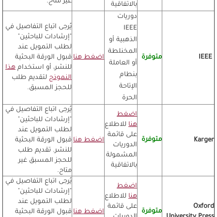
غير متاح.
بالاتفاقية
دوريات
يُرجى اتباع التفاصيل في
IEEE
"إرشادات للباحثين"
الذهبية أو
لطلب التمويل عند
المخنلطة
IEEE
متوفرة
اضغط هنا
قبول الورقة البحثية
أو العاملة
للنشر، أو استخدام
هذا
بنطام
النموذج
لتقديم طلب
الإتاحة
للحجز المسبق.
الحرة
يُرجى اتباع التفاصيل في
اضغط
"إرشادات للباحثين"
هنا
للاطلاع
لطلب التمويل عند
على قائمة
متوفرة
Karger
اضغط هنا
قبول الورقة البحثية
الدوريات
للنشر. تقديم طلب
المشمولة
للحجز المسبق غير
بالاتفاقية
متاح.
يُرجى اتباع التفاصيل في
اضغط
"إرشادات للباحثين"
هنا
للاطلاع
لطلب التمويل عند
Oxford
على قائمة
متوفرة
اضغط هنا
قبول الورقة البحثية
University Press
الدوريات