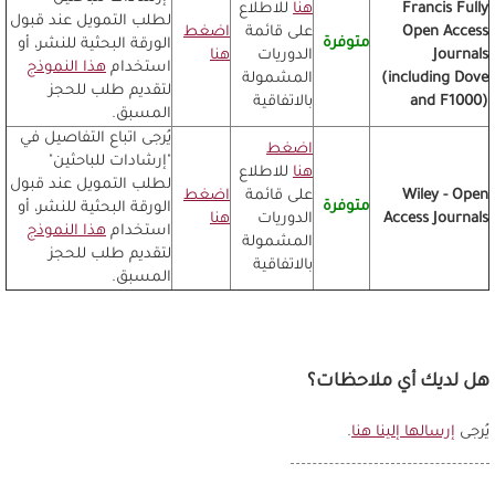
Francis Fully
هنا
للاطلاع
لطلب التمويل عند قبول
Open Access
على قائمة
اضغط
متوفرة
الورقة البحثية للنشر، أو
Journals
الدوريات
هنا
استخدام
هذا النموذج
(including Dove
المشمولة
لتقديم طلب للحجز
and F1000)
بالاتفاقية
المسبق.
يُرجى اتباع التفاصيل في
اضغط
"إرشادات للباحثين"
هنا
للاطلاع
لطلب التمويل عند قبول
Wiley - Open
على قائمة
اضغط
متوفرة
الورقة البحثية للنشر، أو
Access Journals
الدوريات
هنا
استخدام
هذا النموذج
المشمولة
لتقديم طلب للحجز
بالاتفاقية
المسبق.
هل لديك أي ملاحظات؟
يُرجى
إرسالها إلينا هنا
.