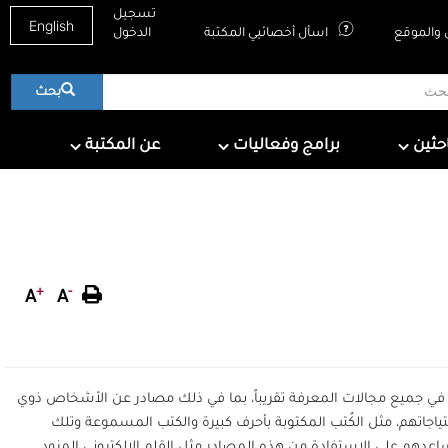
تسجيل
English
والموقع
اسأل أخصائيي المكتبة
الدخول
بحث
About QNL
Programs & Events
For Research
احثين
برامج وفعاليات
عن المكتبة
+
-
A
A
ية في جميع مجالات المعرفة تقريباً، بما في ذلك مصادر عن الأشخاص ذوي
تياجاتهم، مثل الكُتب المكتوبة بأحرف كبيرة والكتب المسموعة وتلك
تساعدهم على الاستفادة من هذه المصادر مثل القلم الإلكتروني المزود