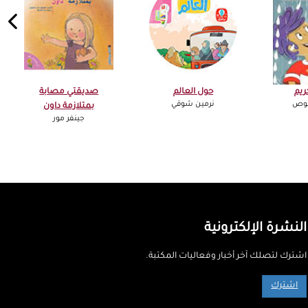
ريم
حول العالم
صديقتي مصابة
قوص
نرمين شوقي
بمتلازمة داون
جينفر مور
النشرة الإلكترونية
اشترك لتصلك آخر أخبار وفعاليات المكتبة.
اشترك