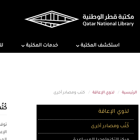
تجاوز
إلى
المحتوى
الرئيسي
ns
Services
Explore Library
استكشف المكتبة
خدمات المكتبة
لل
الرئيسية
لذوي الإعاقة
كتب ومصادر أخرى
For People with Disabilities
كُت
لذوي الإعاقة
توفر
كُتُب ومصادر أخرى
الإع
المط