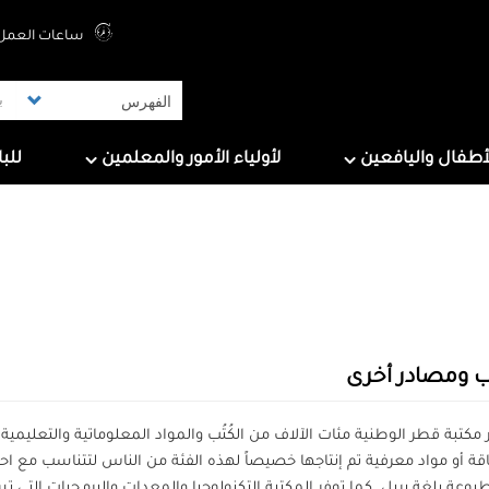
Top Menu
ساعات العمل 
ers
For Parents & Educators
For Children And Tee
أطفال واليافعين
لأولياء الأمور والمعلمين
للب
ُب ومصادر أخرى
 مكتبة قطر الوطنية مئات الآلاف من الكُتُب والمواد المعلوماتية والتعليم
اقة أو مواد معرفية تم إنتاجها خصيصاً لهذه الفئة من الناس لتتناسب مع اح
بوعة بلغة بريل. كما توفر المكتبة التكنولوجيا والمعدات والبرمجيات التي 