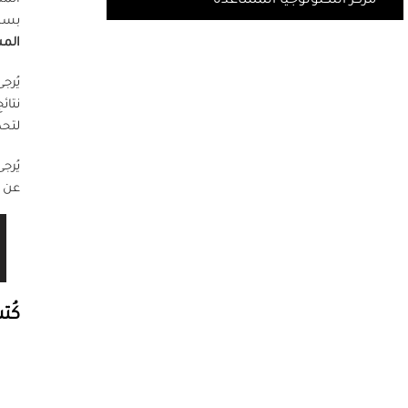
مركز التكنولوجيا المساعدة
بسما
الم
يُرج
نتائ
لتحد
يُرج
عن ا
كُت