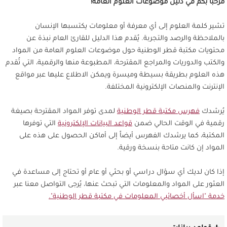
مرحباً بكم في دليل موضوعات العلوم العامة!
تشير كلمة العلوم إلى أي معرفة أو معلومات يكتسبها الإنسان
بالملاحظة والرصد والتجربة. يُقدم هذا الدليل للقارئ العام نبذة عن
محتويات مكتبة قطر الوطنية حول موضوعات العلوم العامة من المواد
والكتب والدوريات والمراجع المقترحة، المطبوعة منها والرقمية، التي تُقدم
هذه العلوم بطريقة بسيطة وميسرة ويمكن الاطلاع عليها عبر مواقع
الإنترنت والمنصات الإلكترونية المختلفة.
يُرشدك
فهرس مكتبة قطر الوطنية
لمدى توفر المواد المقترحة بصيغة
رقمية في الوقت الحالي ضمن
قواعد البيانات الإلكترونية
التي توفرها
المكتبة، كما يرشدك الفهرس أيضاً إلى أماكن الحصول على هذه على
المواد إن كانت متاحة بنسخة ورقية.
إذا كان لديك أي سؤال دراسي أو بحثي أو عام أو تحتاج إلى مساعدة في
العثور على المواد والمعلومات التي تبحث عنها، يُرجى التواصل معنا عبر
خدمة "اسأل أخصائيي المعلومات في مكتبة قطر الوطنية".