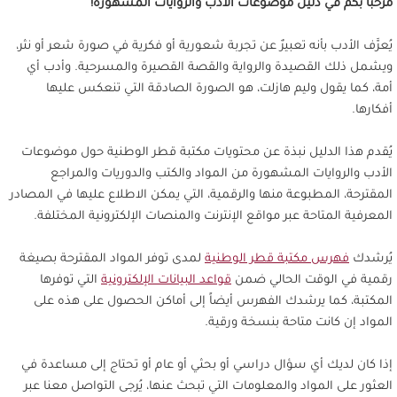
مرحباً بكم في دليل موضوعات الأدب والروايات المشهورة!
يُعرَّف الأدب بأنه تعبيرٌ عن تجربة شعورية أو فكرية في صورة شعر أو نثر،
ويشمل ذلك القصيدة والرواية والقصة القصيرة والمسرحية. وأدب أي
أمة، كما يقول وليم هازلت، هو الصورة الصادقة التي تنعكس عليها
أفكارها.
يُقدم هذا الدليل نبذة عن محتويات مكتبة قطر الوطنية حول موضوعات
الأدب والروايات المشهورة من المواد والكتب والدوريات والمراجع
المقترحة، المطبوعة منها والرقمية، التي يمكن الاطلاع عليها في المصادر
المعرفية المتاحة عبر مواقع الإنترنت والمنصات الإلكترونية المختلفة.
يُرشدك
فهرس مكتبة قطر الوطنية
لمدى توفر المواد المقترحة بصيغة
رقمية في الوقت الحالي ضمن
قواعد البيانات الإلكترونية
التي توفرها
المكتبة، كما يرشدك الفهرس أيضاً إلى أماكن الحصول على هذه على
المواد إن كانت متاحة بنسخة ورقية.
إذا كان لديك أي سؤال دراسي أو بحثي أو عام أو تحتاج إلى مساعدة في
العثور على المواد والمعلومات التي تبحث عنها، يُرجى التواصل معنا عبر