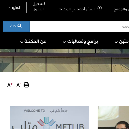
تسجيل
English
والموقع
اسأل أخصائيي المكتبة
الدخول
بحث
About QNL
Programs & Events
For Research
احثين
برامج وفعاليات
عن المكتبة
+
-
A
A