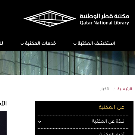
تجاوز
إلى
المحتوى
الرئيسي
ns
Services
Explore Library
استكشف المكتبة
خدمات المكتبة
لل
الرئيسية
الأخبار
About QNL
الأخ
عن المكتبة
نبذة عن المكتبة