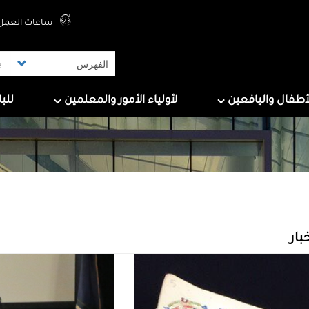
Top Menu
ساعات العمل 
ers
For Parents & Educators
For Children And Tee
أطفال واليافعين
لأولياء الأمور والمعلمين
للب
بار